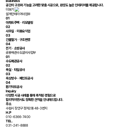
Business
공간의 구조와 기능을 고려한 맞춤 시공으로,
완성도 높은 인테리어
를 제공합니다.
더보기
설계인테리어사업부
01
아파트주택ㆍ리모델링
02
사무실ㆍ미용요식업
03
건물철거ㆍ구조변경
04
전기ㆍ소방공사
공용배관수도설비사업부
01
수도배관공사
02
욕실ㆍ타일공사
03
옥상방수ㆍ페인트공사
04
환기덕트공사
Inquiry
다양한 시공 사례를 통해 축적된 경험으로
합리적이면서도 정확한 견적을 안내해드립니다.
주소
수원시 장안구 정자2동 48-3번지
H.P
010-6366-7400
TEL.
031-241-8888