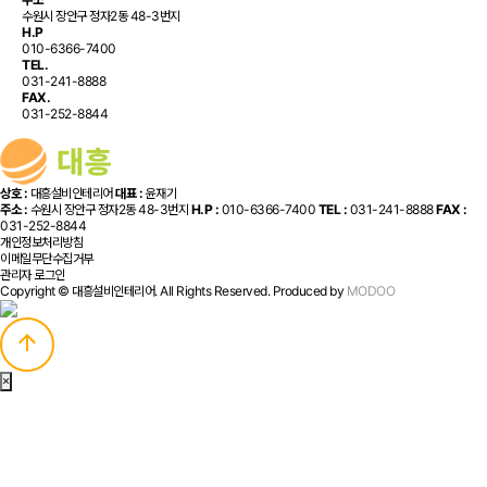
수원시 장안구 정자2동 48-3번지
H.P
010-6366-7400
TEL.
031-241-8888
FAX.
031-252-8844
상호 :
대흥설비인테리어
대표 :
윤재기
주소 :
수원시 장안구 정자2동 48-3번지
H.P :
010-6366-7400
TEL :
031-241-8888
FAX :
031-252-8844
개인정보처리방침
이메일무단수집거부
관리자 로그인
Copyright © 대흥설비인테리어. All Rights Reserved. Produced by
MODOO
arrow_upward
×