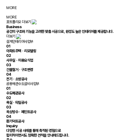
MORE
MORE
포트폴리오 더보기
Business
공간의 구조와 기능을 고려한 맞춤 시공으로,
완성도 높은 인테리어
를 제공합니다.
더보기
설계인테리어사업부
01
아파트주택ㆍ리모델링
02
사무실ㆍ미용요식업
03
건물철거ㆍ구조변경
04
전기ㆍ소방공사
공용배관수도설비사업부
01
수도배관공사
02
욕실ㆍ타일공사
03
옥상방수ㆍ페인트공사
04
환기덕트공사
Inquiry
다양한 시공 사례를 통해 축적된 경험으로
합리적이면서도 정확한 견적을 안내해드립니다.
주소