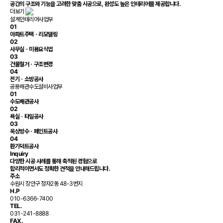
공간의 구조와 기능을 고려한 맞춤 시공으로,
완성도 높은 인테리어
를 제공합니다.
더보기
설계인테리어사업부
01
아파트주택ㆍ리모델링
02
사무실ㆍ미용요식업
03
건물철거ㆍ구조변경
04
전기ㆍ소방공사
공용배관수도설비사업부
01
수도배관공사
02
욕실ㆍ타일공사
03
옥상방수ㆍ페인트공사
04
환기덕트공사
Inquiry
다양한 시공 사례를 통해 축적된 경험으로
합리적이면서도 정확한 견적을 안내해드립니다.
주소
수원시 장안구 정자2동 48-3번지
H.P
010-6366-7400
TEL.
031-241-8888
FAX.